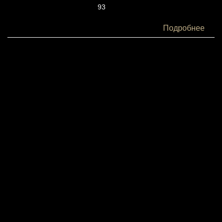
93
Белки:
Подробнее
12
Жиры:
1
Углеводы:
8