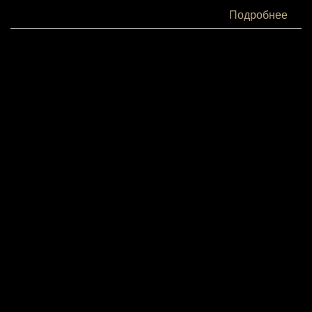
Белки:
Подробнее
4
Жиры:
2
Углеводы:
10