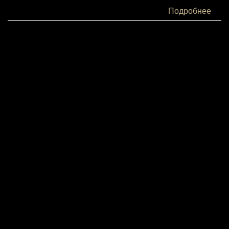
Белки:
Подробнее
16
Жиры:
9
Углеводы:
9