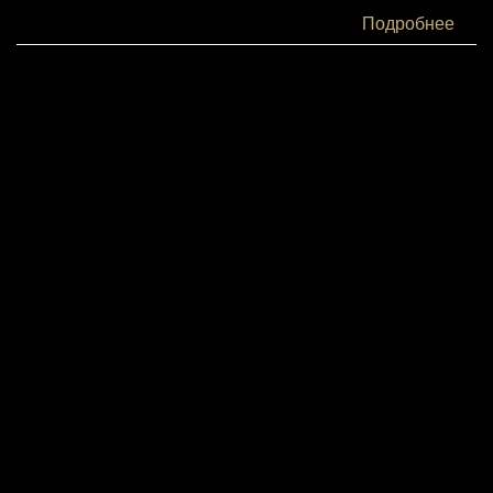
Белки:
Подробнее
4
Жиры:
16
Углеводы:
40