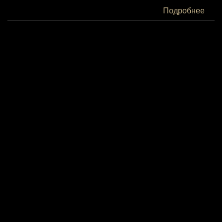
Белки:
Подробнее
6
Жиры:
41
Углеводы:
34