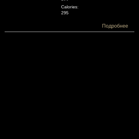
Calories:
295
Белки:
Подробнее
10
Жиры:
5
Углеводы:
50