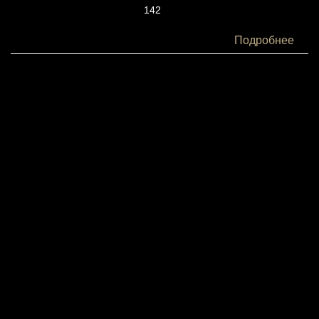
142
Белки:
Подробнее
4
Жиры:
6
Углеводы:
16