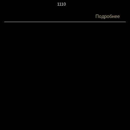
1110
Белки:
Подробнее
47
Жиры:
65
Углеводы:
80