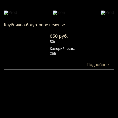
Клубнично-йогуртовое печенье
650 руб.
50г
Калорийность:
255
Белки:
Подробнее
3
Жиры:
17
Углеводы:
21