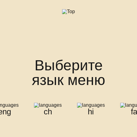
Выберите
язык меню
eng
ch
hi
f