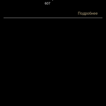
607
Белки:
Подробнее
10
Жиры:
40
Углеводы:
41