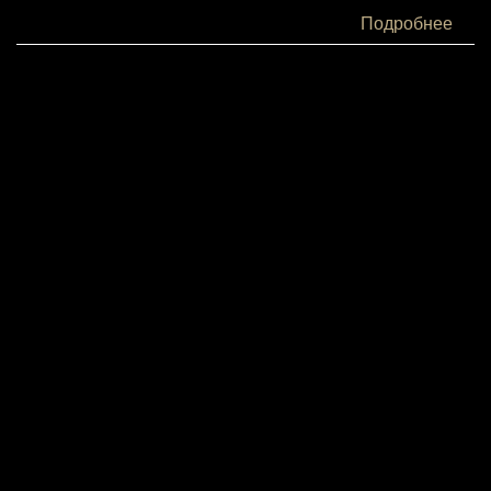
Белки:
Подробнее
3
Жиры:
1
Углеводы:
30