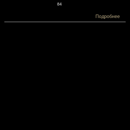
84
Белки:
Подробнее
4
Жиры:
2
Углеводы:
11