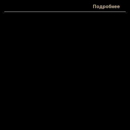
Белки:
Подробнее
28,5
Жиры:
3
Углеводы:
0,9