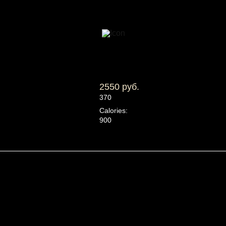
2550 руб.
370
Calories:
900
Белки:
32
Жиры:
73
Углеводы:
26