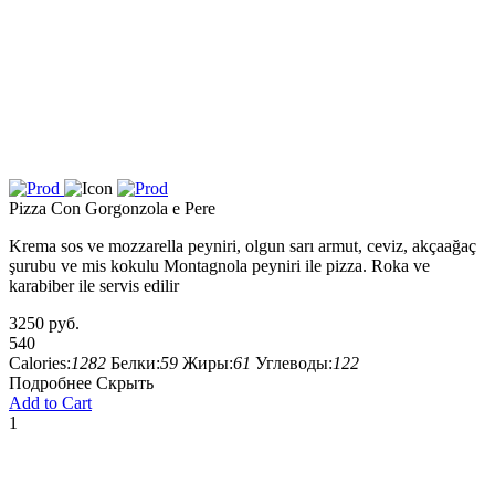
Pizza Con Gorgonzola e Pere
Krema sos ve mozzarella peyniri, olgun sarı armut, ceviz, akçaağaç
şurubu ve mis kokulu Montagnola peyniri ile pizza. Roka ve
karabiber ile servis edilir
3250 руб.
540
Calories:
1282
Белки:
59
Жиры:
61
Углеводы:
122
Подробнее
Скрыть
Add to Cart
1