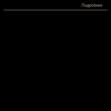
Белки:
Подробнее
5
Жиры:
14
Углеводы:
18