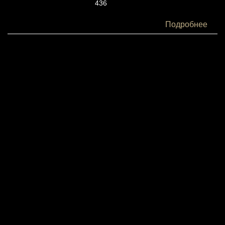
436
Белки:
Подробнее
7
Жиры:
23
Углеводы:
48