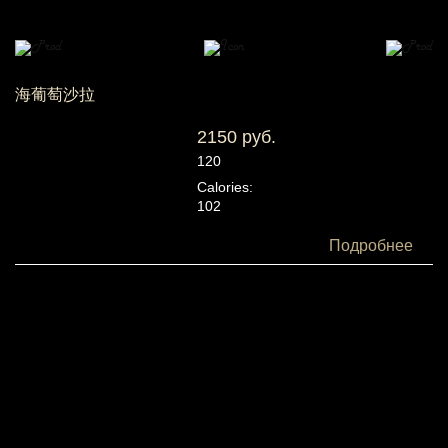
海葡萄沙拉
2150 руб.
120
Calories:
102
Белки:
Подробнее
14
Жиры:
29
Углеводы:
5