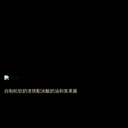
自制松软奶渣饼配浓酸奶油和浆果酱