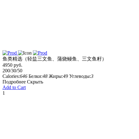
鱼类精选（轻盐三文鱼、蒲烧鳗鱼、三文鱼籽）
4950 руб.
200/30/50
Calories:
646
Белки:
48
Жиры:
49
Углеводы:
3
Подробнее
Скрыть
Add to Cart
1