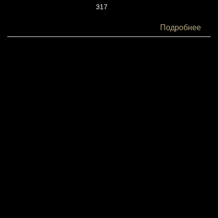
317
Белки:
Подробнее
6
Жиры:
25
Углеводы:
6