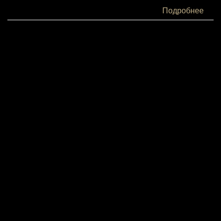
Белки:
Подробнее
58
Жиры:
30
Углеводы:
6