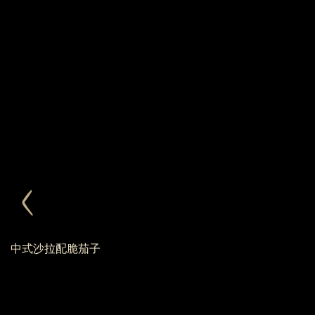
中式沙拉配脆茄子