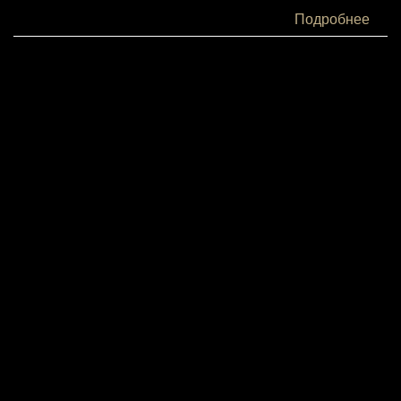
Белки:
Подробнее
4
Жиры:
16
Углеводы:
37