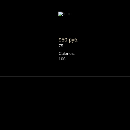
950 руб.
75
Calories:
106
Белки:
2
Жиры:
7
Углеводы:
8