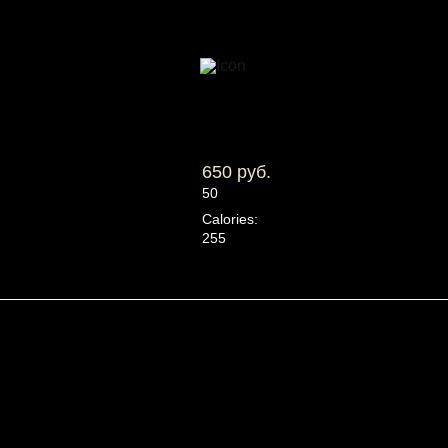
650 руб.
50
Calories:
255
Белки:
3
Жиры:
17
Углеводы:
21