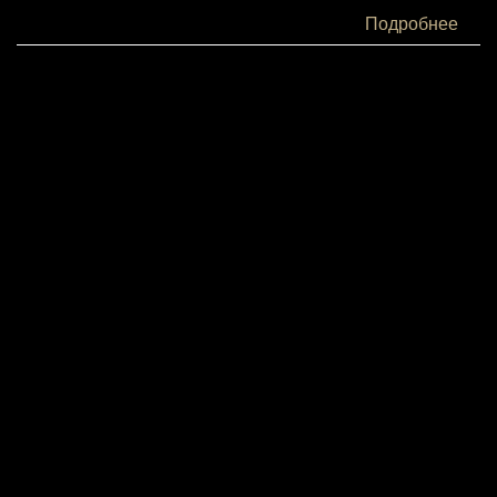
Белки:
Подробнее
12
Жиры:
3
Углеводы:
8