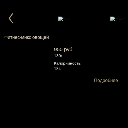
Фитнес-микс овощей
950 руб.
130г
Калорийность:
184
Белки:
Подробнее
2
Жиры:
17
Углеводы:
5