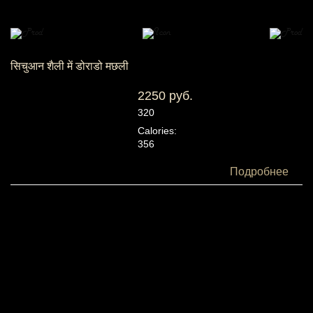
सिचुआन शैली में डोराडो मछली
2250 руб.
320
Calories:
356
Белки:
Подробнее
41
Жиры:
6
Углеводы:
35