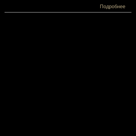
Белки:
Подробнее
6
Жиры:
14
Углеводы:
12