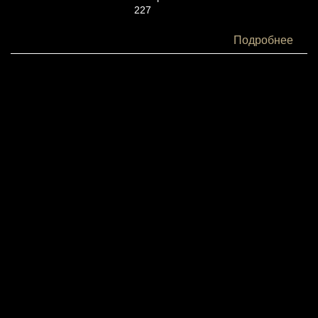
227
Белки:
Подробнее
5
Жиры:
14
Углеводы:
18