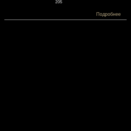
205
Белки:
Подробнее
6
Жиры:
20
Углеводы:
24