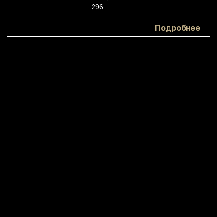
296
Белки:
Подробнее
3
Жиры:
17
Углеводы:
33