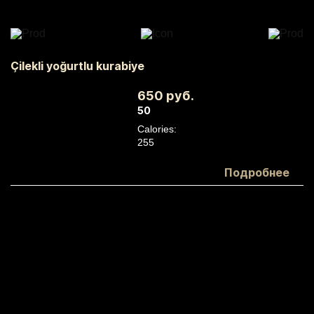
Çilekli yoğurtlu kurabiye
650 руб.
50
Calories:
255
Белки:
Подробнее
3
Жиры:
17
Углеводы:
21