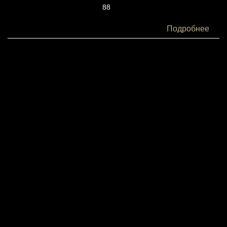
88
Белки:
Подробнее
4
Жиры:
5
Углеводы:
7