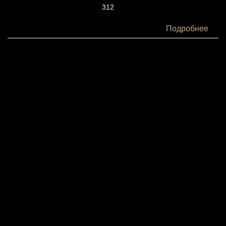
312
Белки:
Подробнее
4
Жиры:
16
Углеводы:
37