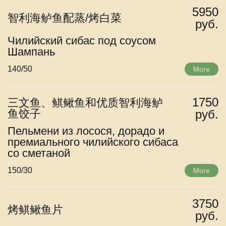
5950
智利海鲈鱼配蒸/烤白菜
руб.
Чилийский сибас под соусом
Шампань
140/50
More
1750
三文鱼、鲯鳅鱼和优质智利海鲈
鱼饺子
руб.
Пельмени из лосося, дорадо и
премиального чилийского сибаса
со сметаной
150/30
More
3750
烤鲯鳅鱼片
руб.