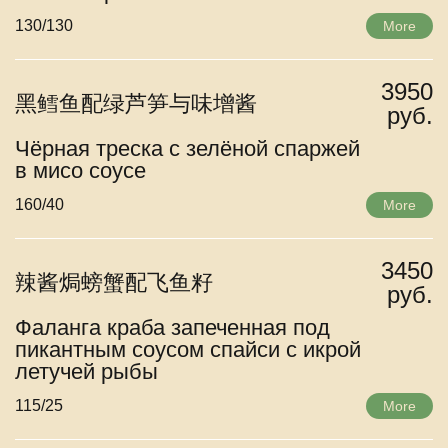
130/130
More
3950
黑鳕鱼配绿芦笋与味增酱
руб.
Чёрная треска с зелёной спаржей
в мисо соусе
160/40
More
3450
辣酱焗螃蟹配飞鱼籽
руб.
Фаланга краба запеченная под
пикантным соусом спайси с икрой
летучей рыбы
115/25
More