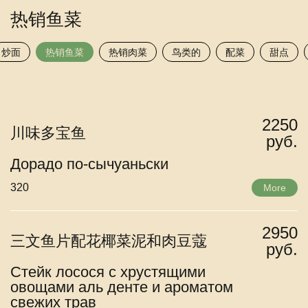
热销鱼菜
炒面
热销鱼菜
热销肉菜
鸟类的
配菜
甜点
2250
川味多宝鱼
руб.
Дорадо по-сычуаньски
320
More
2950
三文鱼片配花椰菜泥和肉豆蔻
руб.
Стейк лосося с хрустящими
овощами аль денте и ароматом
свежих трав