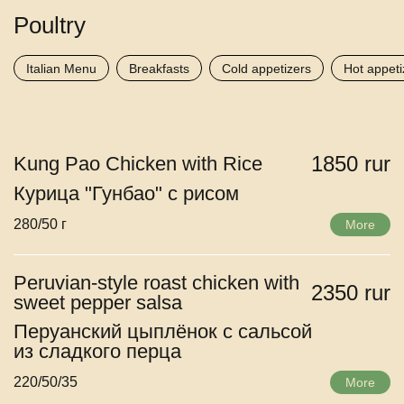
Poultry
Italian Menu
Breakfasts
Cold appetizers
Hot appeti
1850 rur
Kung Pao Chicken with Rice
Курица "Гунбао" с рисом
280/50 г
More
Peruvian-style roast chicken with
2350 rur
sweet pepper salsa
Перуанский цыплёнок с сальсой
из сладкого перца
220/50/35
More