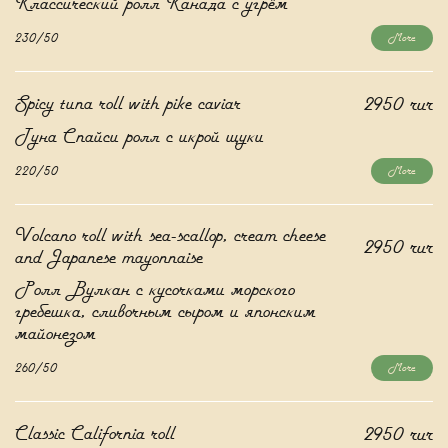
Классический ролл Канада с угрём
230/50
More
Spicy tuna roll with pike caviar
2950 rur
Туна Спайси ролл с икрой щуки
220/50
More
Volcano roll with sea-scallop, cream cheese
2950 rur
and Japanese mayonnaise
Ролл Вулкан с кусочками морского
гребешка, сливочным сыром и японским
майонезом
260/50
More
Classic California roll
2950 rur