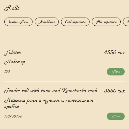
Rolls
Italian Menu
Breakfasts
Cold appetizers
Hot appetizers
S
Lobster
4550 rur
Лобстер
100
More
Tender roll with tuna and Kamchatka crab
3550 rur
Нежный ролл с тунцом и камчатским
крабом
150/30/50
More