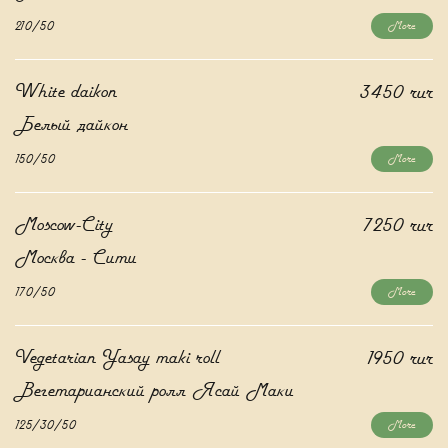
210/50
More
White daikon
3450 rur
Белый дайкон
150/50
More
Moscow-City
7250 rur
Москва - Сити
170/50
More
Vegetarian Yasay maki roll
1950 rur
Вегетарианский ролл Ясай Маки
125/30/50
More