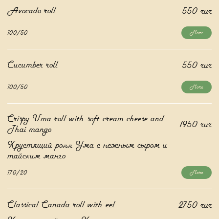
Avocado roll
550 rur
100/50
More
Cucumber roll
550 rur
100/50
More
Crispy Uma roll with soft cream cheese and
1950 rur
Thai mango
Хрустящий ролл Ума с нежным сыром и
тайским манго
170/20
More
Classical Canada roll with eel
2750 rur