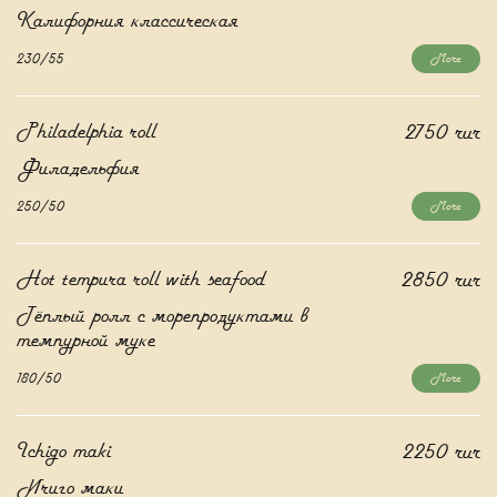
Калифорния классическая
230/55
More
Philadelphia roll
2750 rur
Филадельфия
250/50
More
Hot tempura roll with seafood
2850 rur
Тёплый ролл с морепродуктами в
темпурной муке
180/50
More
Ichigo maki
2250 rur
Ичиго маки