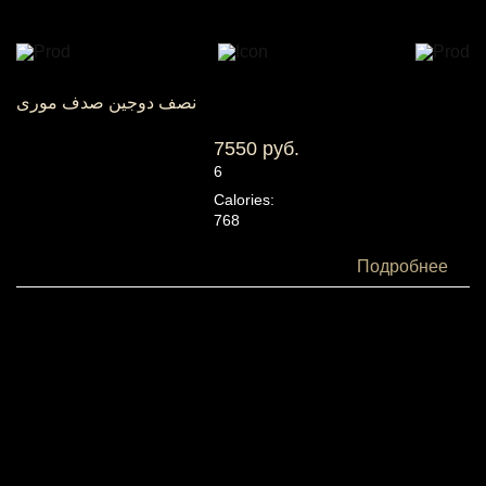
نصف دوجین صدف موری
7550 руб.
6
Calories:
768
Белки:
Подробнее
84
Жиры:
38
Углеводы:
20