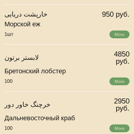
950 руб.
خارپشت دریایی
Морской еж
1шт
More
4850
لابستر برتون
руб.
Бретонский лобстер
100
More
2950
خرچنگ خاور دور
руб.
Дальневосточный краб
100
More