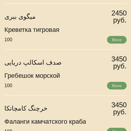
2450
میگوی ببری
руб.
Креветка тигровая
100
More
3450
صدف اسکالپ دریایی
руб.
Гребешок морской
100
More
3450
خرچنگ کامچاتکا
руб.
Фаланги камчатского краба