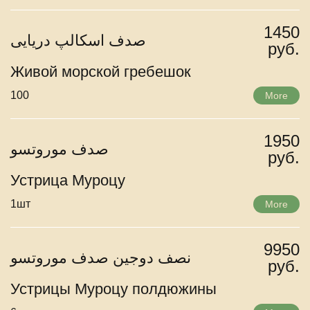
1450
صدف اسکالپ دریایی
руб.
Живой морской гребешок
100
More
1950
صدف موروتسو
руб.
Устрица Муроцу
1шт
More
9950
نصف دوجین صدف موروتسو
руб.
Устрицы Муроцу полдюжины