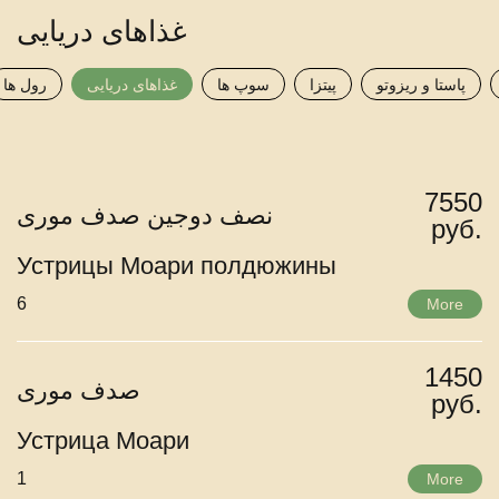
غذاهای دریایی
پاستا و ریزوتو
پیتزا
سوپ ها
غذاهای دریایی
رول ها
7550
نصف دوجین صدف موری
руб.
Устрицы Моари полдюжины
6
More
1450
صدف موری
руб.
Устрица Моари
1
More