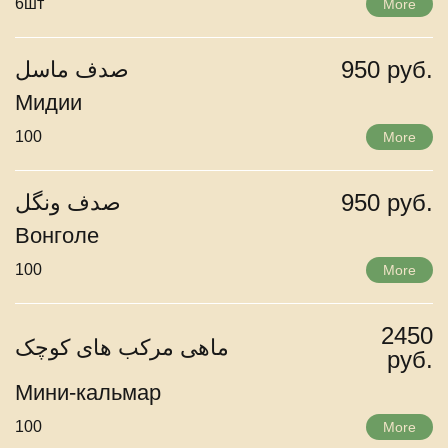
6шт
More
950 руб.
صدف ماسل
Мидии
100
More
950 руб.
صدف ونگل
Вонголе
100
More
2450
ماهی مرکب های کوچک
руб.
Мини-кальмар
100
More