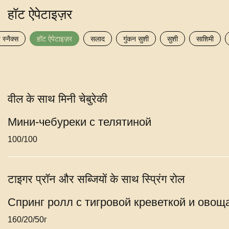
हॉट ऐपेटाइज़र
 स्नैक्स
हॉट ऐपेटाइज़र
सलाद
गुंकन सुशी
सुशी
साशिमी
वील के साथ मिनी चेबुरेकी
Мини-чебуреки с телятиной
100/100
टाइगर प्रॉन और सब्जियों के साथ स्प्रिंग रोल
Спринг ролл с тигровой креветкой и овощ
160/20/50г