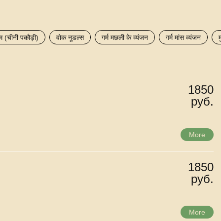
म (चीनी पकौड़ी)
वोक नूडल्स
गर्म मछली के व्यंजन
गर्म मांस व्यंजन
म
1850
руб.
More
1850
руб.
More