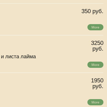
350 руб.
More
3250
руб.
 и листа лайма
More
1950
руб.
More