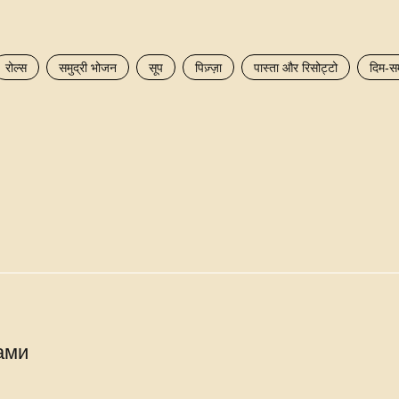
रोल्स
समुद्री भोजन
सूप
पिज़्ज़ा
पास्ता और रिसोट्टो
दिम-स
ами