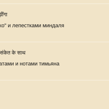
ींगा
ко" и лепестками миндаля
 संकेत के साथ
атами и нотами тимьяна