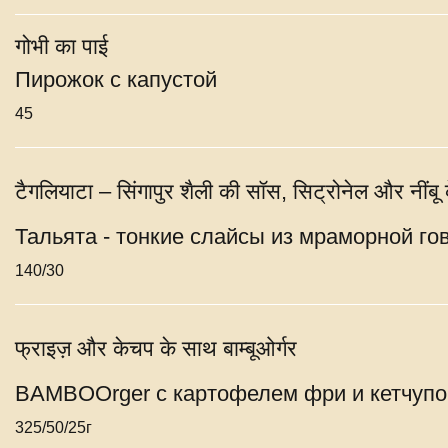
गोभी का पाई
Пирожок с капустой
45
टैगलियाटा – सिंगापुर शैली की सॉस, सिट्रोनेल और नींबू के 
Тальята - тонкие слайсы из мраморной гов
140/30
फ्राइज़ और केचप के साथ बाम्बूओर्गर
BAMBOOrger с картофелем фри и кетчуп
325/50/25г