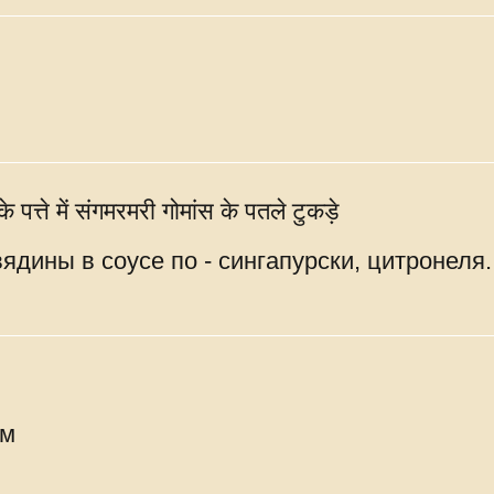
पत्ते में संगमरमरी गोमांस के पतले टुकड़े
ядины в соусе по - сингапурски, цитронеля.
ом