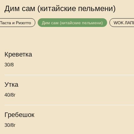
Дим сам (китайские пельмени)
Паста и Ризотто
Дим сам (китайские пельмени)
WOK ЛАП
Креветка
30/8
Утка
40/8г
Гребешок
30/8г