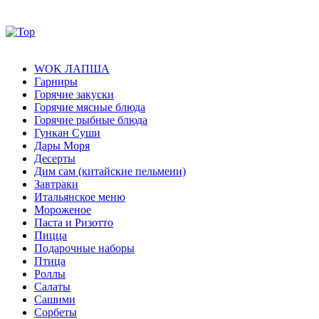
WOK ЛАПША
Гарниры
Горячие закуски
Горячие мясные блюда
Горячие рыбные блюда
Гункан Суши
Дары Моря
Десерты
Дим сам (китайские пельмени)
Завтраки
Итальянское меню
Мороженое
Паста и Ризотто
Пицца
Подарочные наборы
Птица
Роллы
Салаты
Сашими
Сорбеты