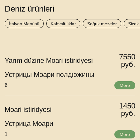
Deniz ürünleri
İtalyan Menüsü
Kahvaltılıklar
Soğuk mezeler
Sicak
7550
Yarım düzine Moari istiridyesi
руб.
Устрицы Моари полдюжины
6
More
1450
Moari istiridyesi
руб.
Устрица Моари
1
More