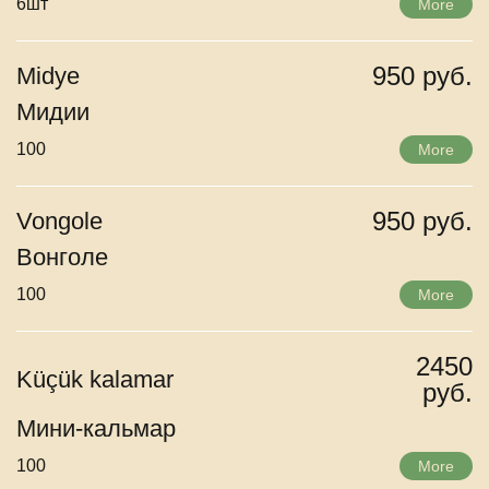
6шт
More
950 руб.
Midye
Мидии
100
More
950 руб.
Vongole
Вонголе
100
More
2450
Küçük kalamar
руб.
Мини-кальмар
100
More