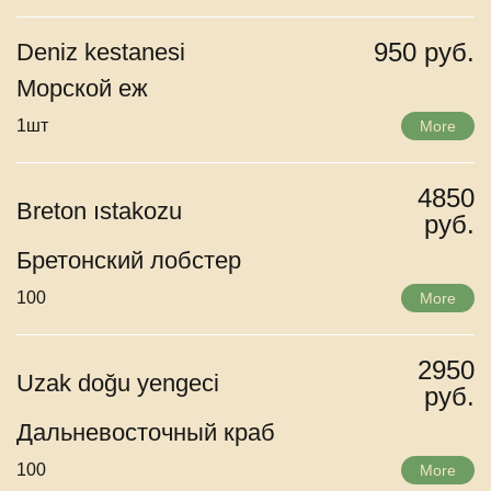
950 руб.
Deniz kestanesi
Морской еж
1шт
More
4850
Breton ıstakozu
руб.
Бретонский лобстер
100
More
2950
Uzak doğu yengeci
руб.
Дальневосточный краб
100
More