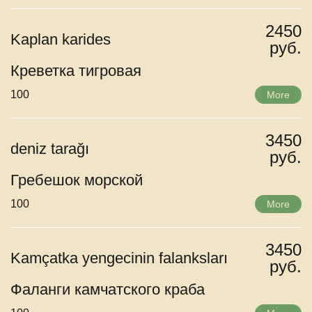
2450
Kaplan karides
руб.
Креветка тигровая
100
More
3450
deniz tarağı
руб.
Гребешок морской
100
More
3450
Kamçatka yengecinin falanksları
руб.
Фаланги камчатского краба