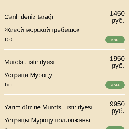
1450
Canlı deniz tarağı
руб.
Живой морской гребешок
100
More
1950
Murotsu istiridyesi
руб.
Устрица Муроцу
1шт
More
9950
Yarım düzine Murotsu istiridyesi
руб.
Устрицы Муроцу полдюжины