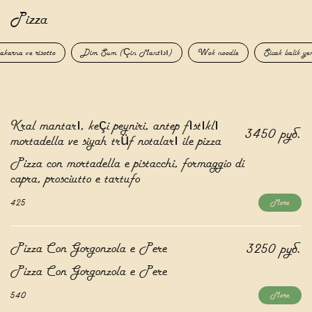
Pizza
karna ve risotto
Dim Sum (Çin Mantısı)
Wok noodle
Sicak balik ye
Kral mantarı, keçi peyniri, antep fıstıklı
3450 руб.
mortadella ve siyah trüf notaları ile pizza
Pizza con mortadella e pistacchi, formaggio di
capra, prosciutto e tartufo
425
More
Pizza Con Gorgonzola e Pere
3250 руб.
Pizza Con Gorgonzola e Pere
540
More