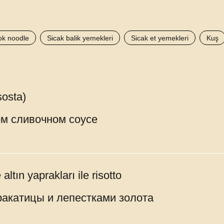
k noodle
Sicak balik yemekleri
Sicak et yemekleri
Kuş
sosta)
ом сливочном соусе
ltın yaprakları ile risotto
ракатицы и лепестками золота