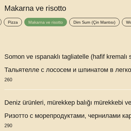
Makarna ve risotto
Pizza
Makarna ve risotto
Dim Sum (Çin Mantısı)
Wo
Somon ve ıspanaklı tagliatelle (hafif kremalı 
Тальятелле с лососем и шпинатом в легк
260
Deniz ürünleri, mürekkep balığı mürekkebi ve a
Ризотто с морепродуктами, чернилами ка
290