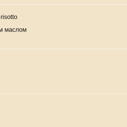
risotto
ым маслом