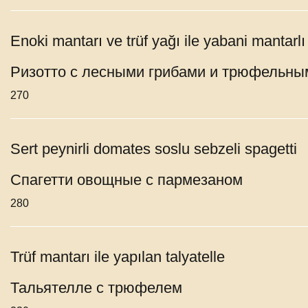
Enoki mantarı ve trüf yağı ile yabani mantarlı 
Ризотто с лесными грибами и трюфельн
270
Sert peynirli domates soslu sebzeli spagetti
Спагетти овощные с пармезаном
280
Trüf mantarı ile yapılan talyatelle
Тальятелле с трюфелем