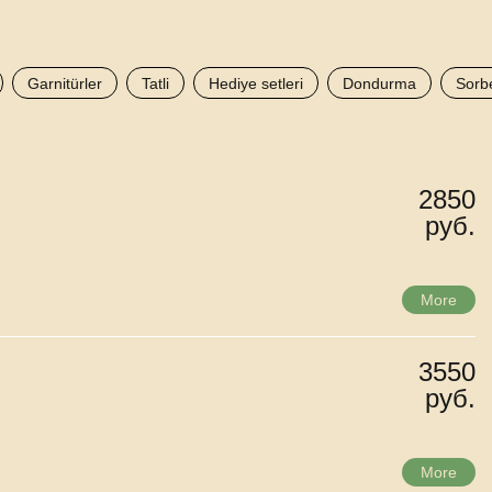
Garnitürler
Tatli
Hediye setleri
Dondurma
Sorb
2850
руб.
More
3550
руб.
More