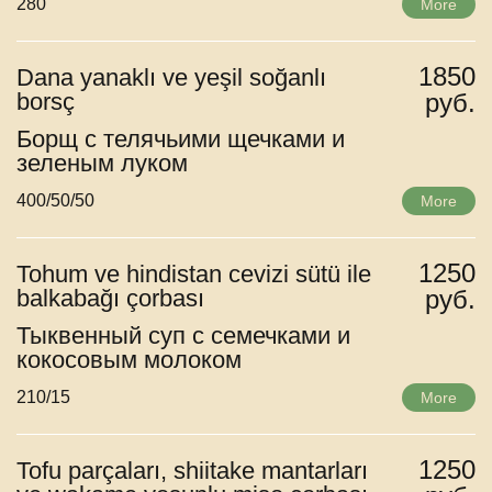
280
More
1850
Dana yanaklı ve yeşil soğanlı
borsç
руб.
Борщ с телячьими щечками и
зеленым луком
400/50/50
More
1250
Tohum ve hindistan cevizi sütü ile
balkabağı çorbası
руб.
Тыквенный суп с семечками и
кокосовым молоком
210/15
More
1250
Tofu parçaları, shiitake mantarları