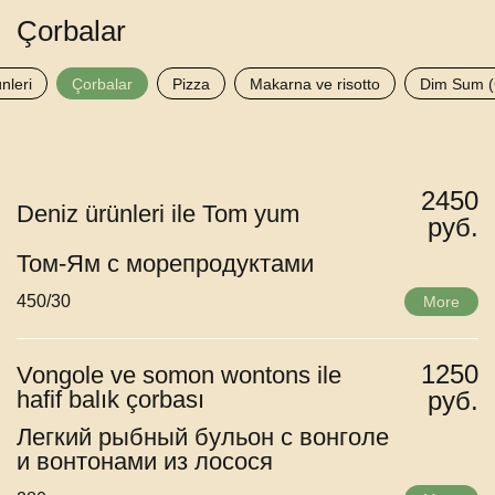
Çorbalar
nleri
Çorbalar
Pizza
Makarna ve risotto
Dim Sum (
2450
Deniz ürünleri ile Tom yum
руб.
Том-Ям с морепродуктами
450/30
More
1250
Vongole ve somon wontons ile
hafif balık çorbası
руб.
Легкий рыбный бульон с вонголе
и вонтонами из лосося